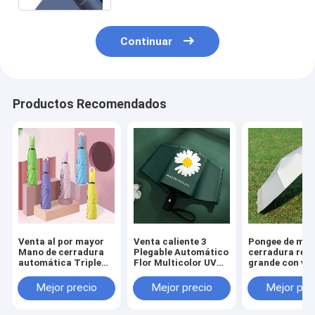
Continuar
Productos Recomendados
Venta al por mayor
Venta caliente 3
Pongee de man
Mano de cerradura
Plegable Automático
cerradura red
automática Triple
Flor Multicolor UV
grande con vin
plegable Multicolor
Bloqueo Paraguas de
fácil de colgar
Paraguas Dropship
moda a prueba de
paraguas de b
Mejor precio
Mejor precio
Mejor pre
Aceptado
viento
UV a prueba d
viento automá