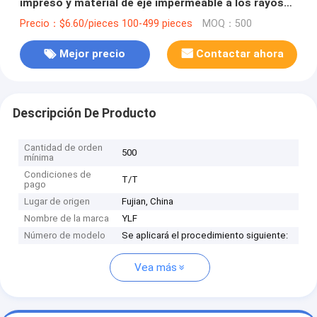
impreso y material de eje impermeable a los rayos
UV
Precio：$6.60/pieces 100-499 pieces
MOQ：500
Mejor precio
Contactar ahora
Descripción De Producto
Cantidad de orden
500
mínima
Condiciones de
T/T
pago
Lugar de origen
Fujian, China
Nombre de la marca
YLF
Número de modelo
Se aplicará el procedimiento siguiente:
Vea más