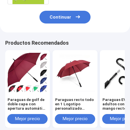
Continuar
Productos Recomendados
Paraguas de golf de
Paraguas recto todo
Paraguas EVA
doble capa con
en 1 Logotipo
adultos con m
apertura automática
personalizado
mango recto c
mano cerrada e
Impreso Paraguas de
logotipo
impresión de
golf extra grandes
personalizado
Mejor precio
Mejor precio
Mejor pre
patrones
para publicidad
YLF Paraguas
personalizados