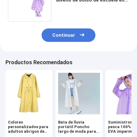
el jardín de infantes Treasure
Continuar
Productos Recomendados
Colores
Bata de lluvia
Suministros d
personalizados para
portátil Poncho
pesca 100% de 
adultos abrigos de
largo de moda para
EVA impermea
lluvia para el
viajar Tamaño
con logotipo