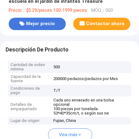
escuela en el jardín de infantes Treasure
Precio：$5.29/pieces 100-1999 pieces
MOQ：500
Mejor precio
Contactar ahora
Descripción De Producto
Cantidad de orden
500
mínima
Capacidad de la
200000 pedazos/pedazos por Mes
fuente
Condiciones de
T/T
pago
Cada uno envasado en una bolsa
Detalles de
opcional
empaquetado
100 piezas por tonelada
53*40*35cm/t, o según sus ne
Lugar de origen
Fujian, China
Vea más